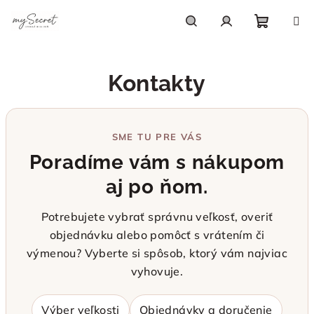
Prejsť
na
obsah
Nákupn
Hľadať
Prihlásenie
Kontakty
košík
SME TU PRE VÁS
Poradíme vám s nákupom
aj po ňom.
Potrebujete vybrať správnu veľkosť, overiť
objednávku alebo pomôcť s vrátením či
výmenou? Vyberte si spôsob, ktorý vám najviac
vyhovuje.
Výber veľkosti
Objednávky a doručenie