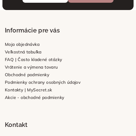
Z
á
p
Informácie pre vás
ä
Moja objednávka
t
Veľkostná tabuľka
i
FAQ | Často kladené otázky
e
Vrátenie a výmena tovaru
Obchodné podmienky
Podmienky ochrany osobných údajov
Kontakty | MySecret.sk
Akcie - obchodné podmienky
Kontakt