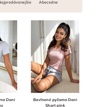
Najpredávanejšie
Abecedne
mo Dani
Bavlnené pyžamo Dani
ay
Short pink