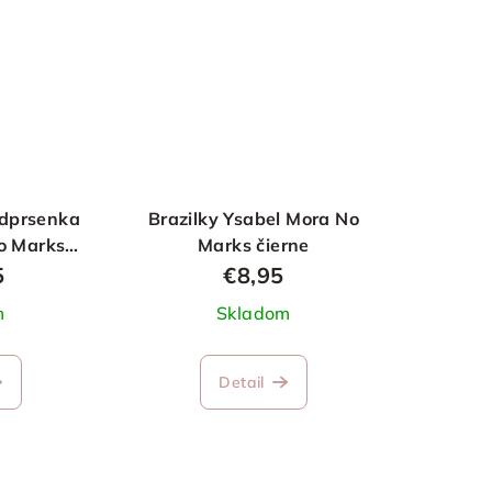
odprsenka
Brazilky Ysabel Mora No
o Marks
Marks čierne
5
€8,95
m
Skladom
Detail