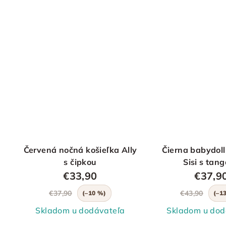
Červená nočná košieľka Ally
Čierna babydoll
s čipkou
Sisi s tan
€33,90
€37,9
€37,90
€43,90
(–10 %)
(–1
Skladom u dodávateľa
Skladom u dod