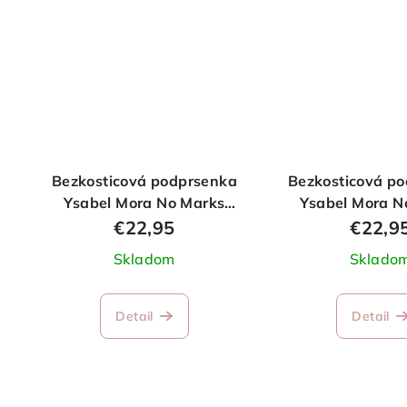
Bezkosticová podprsenka
Bezkosticová p
Ysabel Mora No Marks
Ysabel Mora N
béžová
čierna
€22,95
€22,9
Skladom
Sklado
Detail
Detail