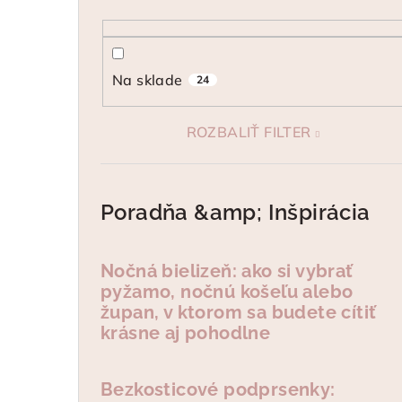
ý
p
Na sklade
24
a
n
ROZBALIŤ FILTER
e
l
Poradňa &amp; Inšpirácia
Nočná bielizeň: ako si vybrať
pyžamo, nočnú košeľu alebo
župan, v ktorom sa budete cítiť
krásne aj pohodlne
Bezkosticové podprsenky: