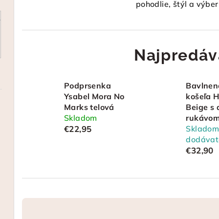
pohodlie, štýl a výbe
Najpredáv
Podprsenka
Bavlnen
Ysabel Mora No
košeľa 
Marks telová
Beige s
Skladom
rukávo
€22,95
Skladom
dodávat
€32,90
R