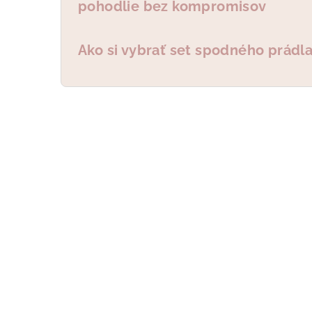
pohodlie bez kompromisov
Ako si vybrať set spodného prádl