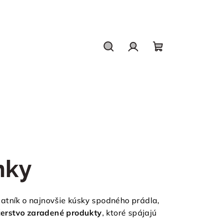
Hľadať
Prihlásenie
Nákupný
košík
nky
šatník o najnovšie kúsky spodného prádla,
čerstvo zaradené produkty
, ktoré spájajú