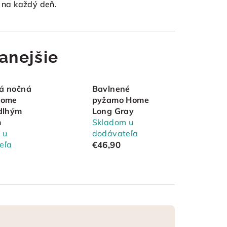
r na každý deň.
anejšie
á nočná
Bavlnené
Home
pyžamo Home
 dlhým
Long Gray
m
Skladom u
 u
dodávateľa
eľa
€46,90