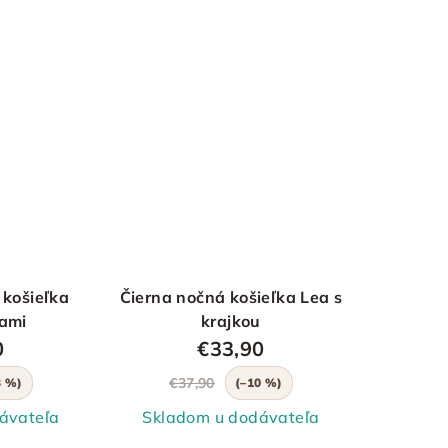
 košieľka
Čierna nočná košieľka Lea s
gami
krajkou
0
€33,90
€37,90
3 %)
(–10 %)
ávateľa
Skladom u dodávateľa