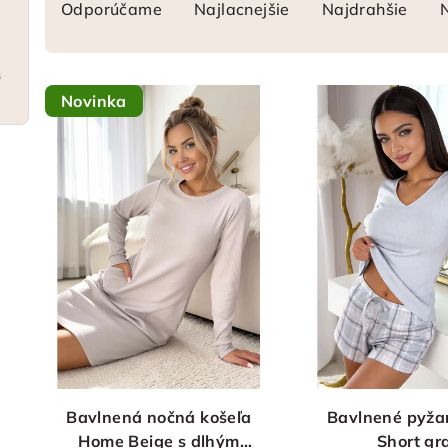
Odporúčame
Najlacnejšie
Najdrahšie
a
d
a
V
e
Novinka
ý
n
p
i
i
e
s
p
p
r
r
o
o
d
d
u
Bavlnená nočná košeľa
Bavlnené pyža
u
k
Home Beige s dlhým
Short gr