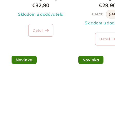
k
rukávom
€32,90
€29,9
t
t
Skladom u dodávateľa
€34,90
(–1
o
o
Skladom u dod
v
Detail
v
Detail
Novinka
Novinka