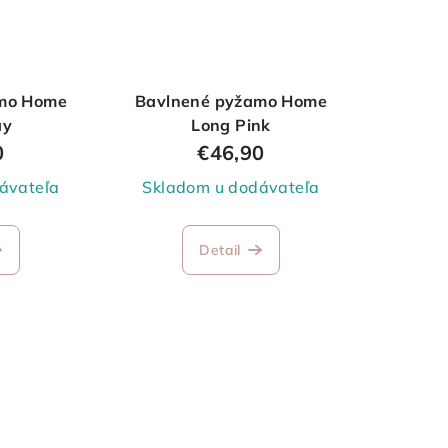
mo Home
Bavlnené pyžamo Home
ay
Long Pink
0
€46,90
ávateľa
Skladom u dodávateľa
Detail