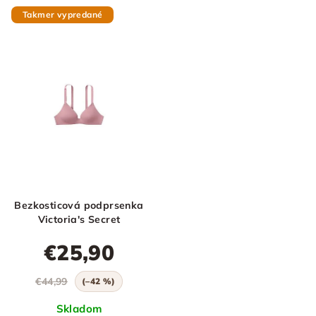
Takmer vypredané
Bezkosticová podprsenka
Victoria's Secret
€25,90
€44,99
(–42 %)
Skladom