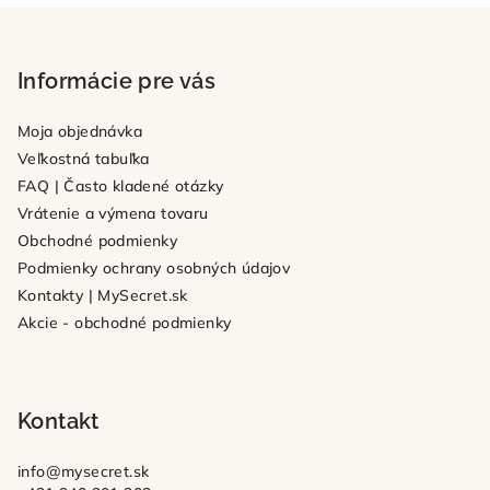
Z
á
p
Informácie pre vás
ä
Moja objednávka
t
Veľkostná tabuľka
i
FAQ | Často kladené otázky
e
Vrátenie a výmena tovaru
Obchodné podmienky
Podmienky ochrany osobných údajov
Kontakty | MySecret.sk
Akcie - obchodné podmienky
Kontakt
info
@
mysecret.sk