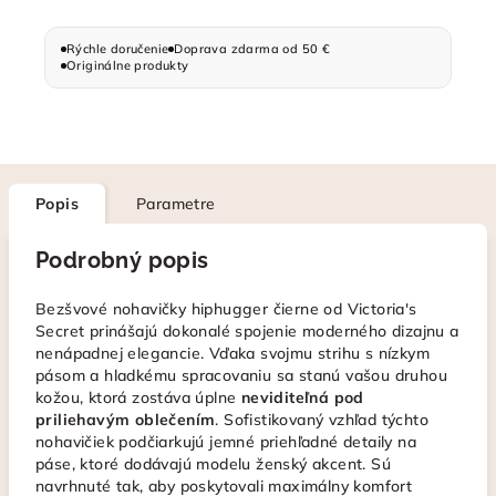
Rýchle doručenie
Doprava zdarma od 50 €
Originálne produkty
Popis
Parametre
Podrobný popis
Bezšvové nohavičky hiphugger čierne od Victoria's
Secret prinášajú dokonalé spojenie moderného dizajnu a
nenápadnej elegancie. Vďaka svojmu strihu s nízkym
pásom a hladkému spracovaniu sa stanú vašou druhou
kožou, ktorá zostáva úplne
neviditeľná pod
priliehavým oblečením
. Sofistikovaný vzhľad týchto
nohavičiek podčiarkujú jemné priehľadné detaily na
páse, ktoré dodávajú modelu ženský akcent. Sú
navrhnuté tak, aby poskytovali maximálny komfort