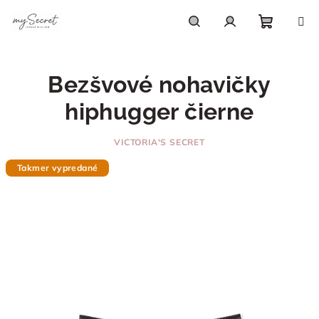
Prejsť
na
obsah
Nákupn
Hľadať
Prihlásenie
Bezšvové nohavičky
košík
hiphugger čierne
VICTORIA'S SECRET
Takmer vypredané