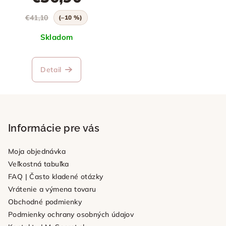
€41,10
(–10 %)
Skladom
Detail
Z
á
p
Informácie pre vás
ä
Moja objednávka
t
Veľkostná tabuľka
i
FAQ | Často kladené otázky
e
Vrátenie a výmena tovaru
Obchodné podmienky
Podmienky ochrany osobných údajov