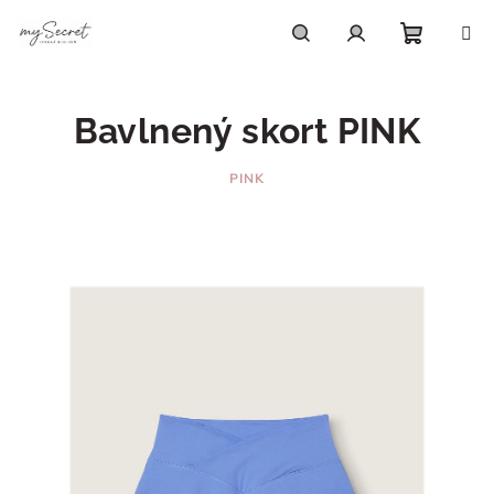
Prejsť
na
obsah
Nákupn
Hľadať
Prihlásenie
Bavlnený skort PINK
košík
PINK