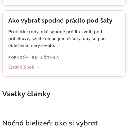
Ako vybrať spodné prádlo pod šaty
Praktické rady, aké spodné prádlo zvoliť pod
priliehavé, svetlé alebo jemné šaty, aby sa pod
oblečením nerýsovalo.
PORADŇA · 5 MIN ČÍTANIA
Čítať článok →
Všetky články
V
ý
Nočná bielizeň: ako si vybrať
p