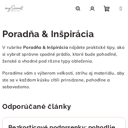
Prejsť
na
obsah
Nákupn
Hľadať
Prihlásenie
Poradňa & Inšpirácia
košík
V rubrike
Poradňa & Inšpirácia
nájdete praktické tipy, ako
si vybrať správne spodné prádlo, ktoré bude pohodlné,
ženské a vhodné pod rôzne typy oblečenia.
Poradíme vám s výberom veľkosti, strihu aj materiálu, aby
ste sa v každom kúsku cítili prirodzene, pohodlne a
sebavedomo.
Odporúčané články
Bezkosticové podprsenky: pohodlie