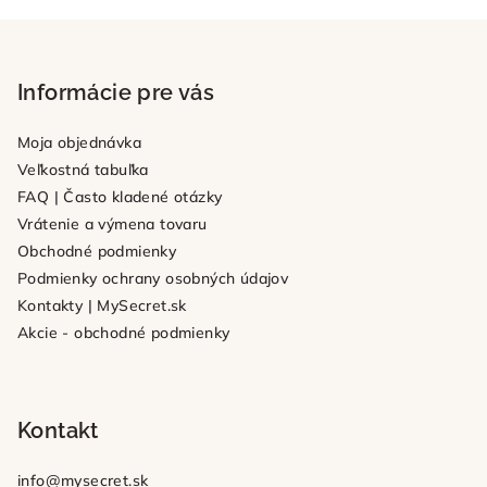
v
Z
l
á
á
p
Informácie pre vás
d
a
ä
c
Moja objednávka
t
i
Veľkostná tabuľka
i
e
FAQ | Často kladené otázky
e
p
Vrátenie a výmena tovaru
r
Obchodné podmienky
v
Podmienky ochrany osobných údajov
k
Kontakty | MySecret.sk
y
Akcie - obchodné podmienky
v
ý
p
i
Kontakt
s
u
info
@
mysecret.sk