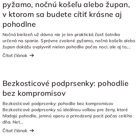
pyžamo, nočnú košeľu alebo župan,
i
s
v ktorom sa budete cítiť krásne aj
č
pohodlne
l
Nočná bielizeň už dávno nie je len praktická časť šatníka
á
určená na spanie. Správne zvolené pyžamo, nočná košeľa alebo
n
župan dokážu ovplyvniť nielen pohodlie počas noci, ale aj to,...
k
Čítať článok
o
v
Bezkosticové podprsenky: pohodlie
bez kompromisov
Bezkosticové podprsenky: pohodlie bez kompromisov
Bezkosticové podprsenky sú ideálnou voľbou pre ženy, ktoré
hľadajú pohodlie, jemnú oporu a prirodzený pocit počas celého
dňa. Net...
Čítať článok